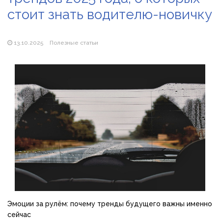
стоит знать водителю-новичку
Популярні види вібраторів: які моделі бувають і як
підібрати свою
13.10.2025
Полезные статьи
Эмоции за рулём: почему тренды будущего важны именно
сейчас