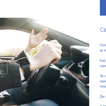
С
Поп
як 
Как
одн
Як 
юри
пер
Де 