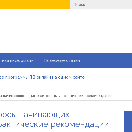
Найти:
тная информация
Полезные статьи
се программы ТВ онлайн на одном сайте
ензію на медичну практику з юристом: юридичний супровід, по
ну станцію у 2026 році
ы начинающих водителей: ответы и практические рекомендации
лнцезащитных очков для оптовой закупки
ка при акне: помогает или вредит
вібраторів: які моделі бувають і як підібрати свою
просы начинающих
практические рекомендации