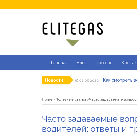
Главная
Блог
Про нас
Контак
Как смотреть в
Новости
02.06.2026
Як отримати ліц
23.05.2026
Де купити паяль
05.04.2026
Home
Полезные статьи
Часто задаваемые вопрос
ТОП моделей со
01.04.2026
Альгинатная мас
16.03.2026
Популярні види 
15.06.2026
Часто задаваемые во
водителей: ответы и 