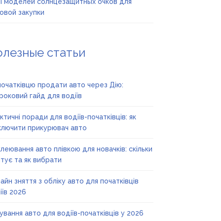
 моделей солнцезащитных очков для
овой закупки
олезные статьи
початківцю продати авто через Дію:
роковий гайд для водіїв
ктичні поради для водіїв-початківців: як
ключити прикурювач авто
леювання авто плівкою для новачків: скільки
тує та як вибрати
айн зняття з обліку авто для початківців
іїв 2026
ування авто для водіїв-початківців у 2026