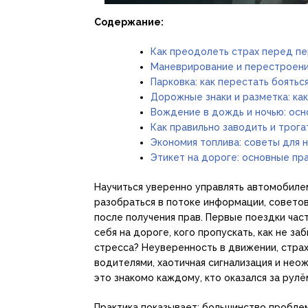
Содержание:
Как преодолеть страх перед п
Маневрирование и перестроени
Парковка: как перестать боятьс
Дорожные знаки и разметка: как
Вождение в дождь и ночью: осн
Как правильно заводить и трога
Экономия топлива: советы для 
Этикет на дороге: основные пр
Научиться уверенно управлять автомобилем
разобраться в потоке информации, советов
после получения прав. Первые поездки час
себя на дороге, кого пропускать, как не з
стресса? Неуверенность в движении, стра
водителями, хаотичная сигнализация и нео
это знакомо каждому, кто оказался за рулё
Практика показывает: большинство пробле