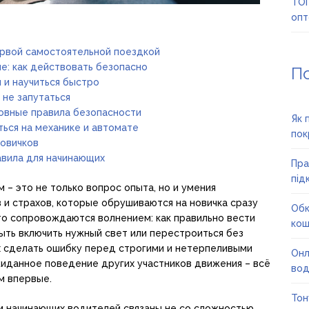
ТОП
опт
ервой самостоятельной поездкой
е: как действовать безопасно
П
я и научиться быстро
 не запутаться
овные правила безопасности
Як 
ться на механике и автомате
пок
новичков
авила для начинающих
Пра
під
 – это не только вопрос опыта, но и умения
 и страхов, которые обрушиваются на новичка сразу
Обк
то сопровождаются волнением: как правильно вести
кош
абыть включить нужный свет или перестроиться без
х сделать ошибку перед строгими и нетерпеливыми
Онл
жиданное поведение других участников движения – всё
вод
м впервые.
Тон
м начинающих водителей связаны не со сложностью