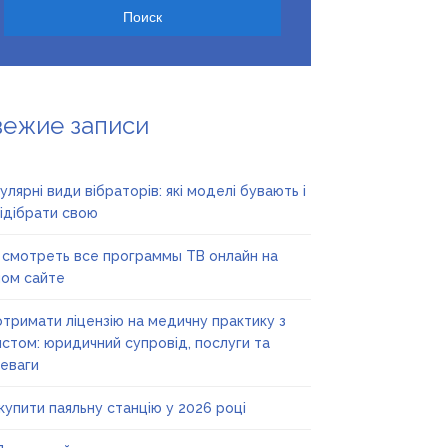
вежие записи
улярні види вібраторів: які моделі бувають і
підібрати свою
 смотреть все программы ТВ онлайн на
ом сайте
отримати ліцензію на медичну практику з
стом: юридичний супровід, послуги та
еваги
купити паяльну станцію у 2026 році