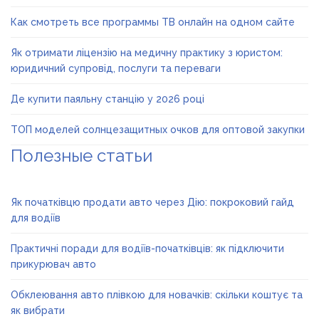
Как смотреть все программы ТВ онлайн на одном сайте
Як отримати ліцензію на медичну практику з юристом:
юридичний супровід, послуги та переваги
Де купити паяльну станцію у 2026 році
ТОП моделей солнцезащитных очков для оптовой закупки
Полезные статьи
Як початківцю продати авто через Дію: покроковий гайд
для водіїв
Практичні поради для водіїв-початківців: як підключити
прикурювач авто
Обклеювання авто плівкою для новачків: скільки коштує та
як вибрати