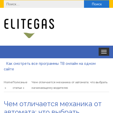
Найти:
Toggle
navigat
Как смотреть все программы ТВ онлайн на одном
сайте
Як отримати ліцензію на медичну практику з юристом:
юридичний супровід, послуги та переваги
Home
Полезные
Чем отличается механика от автомата: что выбрать
Де купити паяльну станцію у 2026 році
статьи
начинающему водителю
ТОП моделей солнцезащитных очков для оптовой
Чем отличается механика от
закупки
Альгинатная маска при акне: помогает или вредит
автомата: что выбрать