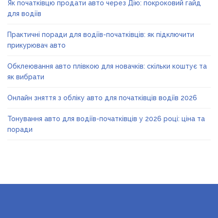
Як початківцю продати авто через Дію: покроковий гайд
для водіїв
Практичні поради для водіїв-початківців: як підключити
прикурювач авто
Обклеювання авто плівкою для новачків: скільки коштує та
як вибрати
Онлайн зняття з обліку авто для початківців водіїв 2026
Тонування авто для водіїв-початківців у 2026 році: ціна та
поради