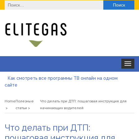
Найти:
Toggle
navigat
Как смотреть все программы ТВ онлайн на одном
сайте
Як отримати ліцензію на медичну практику з юристом:
юридичний супровід, послуги та переваги
Home
Полезные
Что делать при ДТП: пошаговая инструкция для
Де купити паяльну станцію у 2026 році
статьи
начинающих водителей
ТОП моделей солнцезащитных очков для оптовой
Что делать при ДТП:
закупки
Альгинатная маска при акне: помогает или вредит
пошаговая инструкция для