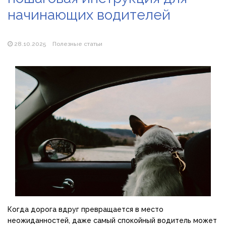
начинающих водителей
Популярні види вібраторів: які моделі бувають і як
підібрати свою
28.10.2025
Полезные статьи
Когда дорога вдруг превращается в место
неожиданностей, даже самый спокойный водитель может