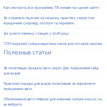
Как смотреть все программы ТВ онлайн на одном сайте
Як отримати ліцензію на медичну практику з юристом:
юридичний супровід, послуги та переваги
Де купити паяльну станцію у 2026 році
ТОП моделей солнцезащитных очков для оптовой закупки
Полезные статьи
Як початківцю продати авто через Дію: покроковий гайд
для водіїв
Практичні поради для водіїв-початківців: як підключити
прикурювач авто
Обклеювання авто плівкою для новачків: скільки коштує та
як вибрати