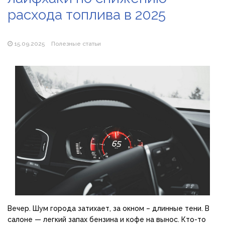
расхода топлива в 2025
Популярні види вібраторів: які моделі бувають і як
підібрати свою
15.09.2025
Полезные статьи
Вечер. Шум города затихает, за окном – длинные тени. В
салоне — легкий запах бензина и кофе на вынос. Кто-то