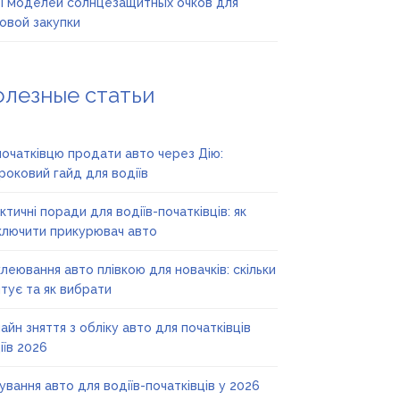
 моделей солнцезащитных очков для
овой закупки
олезные статьи
початківцю продати авто через Дію:
роковий гайд для водіїв
ктичні поради для водіїв-початківців: як
ключити прикурювач авто
леювання авто плівкою для новачків: скільки
тує та як вибрати
айн зняття з обліку авто для початківців
іїв 2026
ування авто для водіїв-початківців у 2026