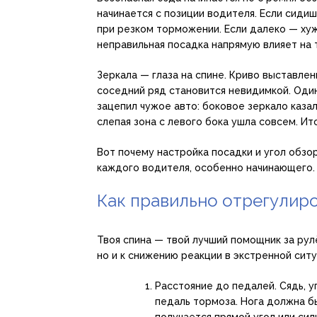
начинается с позиции водителя. Если сиди
при резком торможении. Если далеко — ху
неправильная посадка напрямую влияет на 
Зеркала — глаза на спине. Криво выставлен
соседний ряд становится невидимкой. Один
зацепил чужое авто: боковое зеркало казал
слепая зона с левого бока ушла совсем. Ит
Вот почему настройка посадки и угол обзо
каждого водителя, особенно начинающего.
Как правильно отрегулир
Твоя спина — твой лучший помощник за рул
но и к снижению реакции в экстренной ситу
Расстояние до педалей. Сядь, у
педаль тормоза. Нога должна бы
получается прямой угол или си