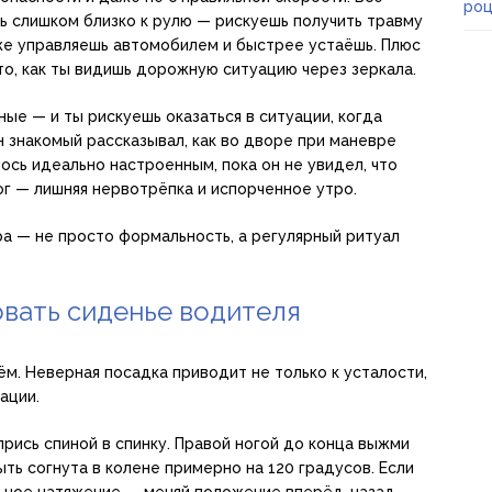
роц
шь слишком близко к рулю — рискуешь получить травму
же управляешь автомобилем и быстрее устаёшь. Плюс
то, как ты видишь дорожную ситуацию через зеркала.
ные — и ты рискуешь оказаться в ситуации, когда
 знакомый рассказывал, как во дворе при маневре
ось идеально настроенным, пока он не увидел, что
ог — лишняя нервотрёпка и испорченное утро.
ра — не просто формальность, а регулярный ритуал
овать сиденье водителя
ём. Неверная посадка приводит не только к усталости,
ации.
прись спиной в спинку. Правой ногой до конца выжми
ть согнута в колене примерно на 120 градусов. Если
льное натяжение — меняй положение вперёд-назад.