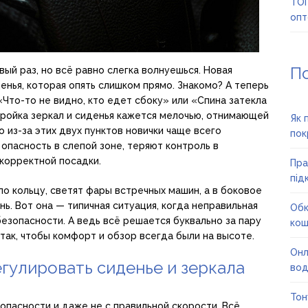
ТОП
опт
П
вый раз, но всё равно слегка волнуешься. Новая
денья, которая опять слишком прямо. Знакомо? А теперь
 «Что-то не видно, кто едет сбоку» или «Спина затекла
тройка зеркал и сиденья кажется мелочью, отнимающей
Як 
 из-за этих двух пунктов новички чаще всего
пок
пасность в слепой зоне, теряют контроль в
корректной посадки.
Пра
під
о кольцу, светят фары встречных машин, а в боковое
ь. Вот она — типичная ситуация, когда неправильная
Обк
езопасности. А ведь всё решается буквально за пару
кош
так, чтобы комфорт и обзор всегда были на высоте.
Онл
гулировать сиденье и зеркала
вод
Тон
зопасности и даже не с правильной скорости. Всё