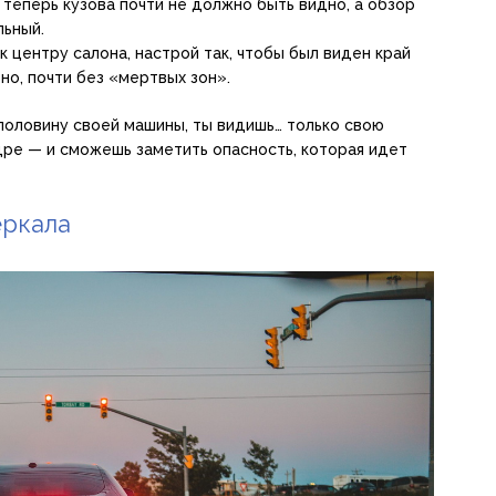
 теперь кузова почти не должно быть видно, а обзор
льный.
 к центру салона, настрой так, чтобы был виден край
оно, почти без «мертвых зон».
 половину своей машины, ты видишь… только свою
дре — и сможешь заметить опасность, которая идет
еркала