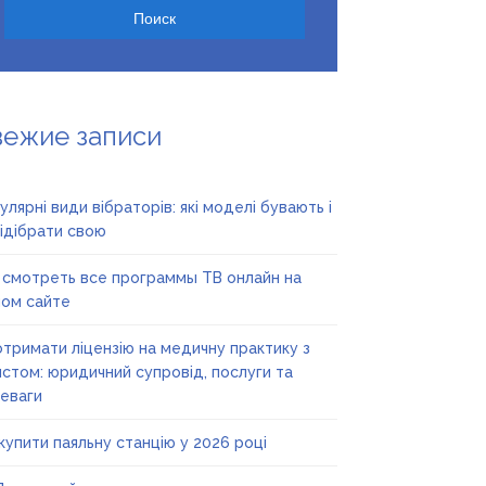
вежие записи
улярні види вібраторів: які моделі бувають і
підібрати свою
 смотреть все программы ТВ онлайн на
ом сайте
отримати ліцензію на медичну практику з
стом: юридичний супровід, послуги та
еваги
купити паяльну станцію у 2026 році