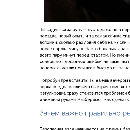
Ты садишься за руль — пусть даже не в пер
поездка, новый опыт… и та самая спинка си
вспомни, сколько раз ловил себя на мысли:
после сорока минут». Часто банальная нас
всего пару минут перед стартом. Но именно
совершают досадные ошибки: не замечают о
повороте, устают слишком быстро из-за не
Попробуй представить: ты едешь вечером п
зеркало едва различима быстрая темная тен
регулировка сразу становится проблемой б
движений руками. Разберемся, как сделать 
Зачем важно правильно ре
Безопасная езда начинается не с ремня бе