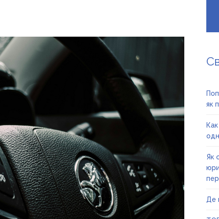
С
Поп
як 
Как
одн
Як 
юри
пер
Де 