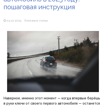
пошаговая инструкция
Популярні види вібраторів: які моделі бувають і як
підібрати свою
03.10.2025
Полезные статьи
Наверное, именно этот момент — когда впервые берёшь
в руки ключи от своего первого автомобиля — останется