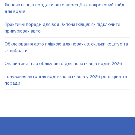
Як початківцю продати авто через Дію: покроковий гайд
для водіїв
Практичні поради для водіїв-початківців: як підключити
прикурювач авто
Обклеювання авто плівкою для новачків: скільки коштує та
як вибрати
Онлайн зняття з обліку авто для початківців водіїв 2026
Тонування авто для водіїв-початківців у 2026 році: ціна та
поради