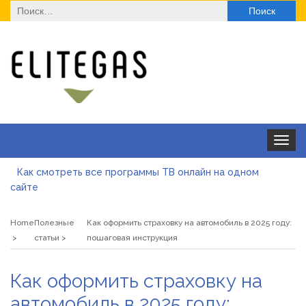
Найти:
Toggle
navigat
Как смотреть все программы ТВ онлайн на одном
сайте
Як отримати ліцензію на медичну практику з юристом:
юридичний супровід, послуги та переваги
Home
Полезные
Как оформить страховку на автомобиль в 2025 году:
Де купити паяльну станцію у 2026 році
статьи
пошаговая инструкция
ТОП моделей солнцезащитных очков для оптовой
Как оформить страховку на
закупки
Альгинатная маска при акне: помогает или вредит
автомобиль в 2025 году: