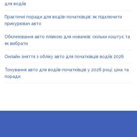
для водіїв
Практичні поради для водіїв-початківців: як підключити
прикурювач авто
Обклеювання авто плівкою для новачків: скільки коштує та
як вибрати
Онлайн зняття з обліку авто для початківців водіїв 2026
Тонування авто для водіїв-початківців у 2026 році: ціна та
поради