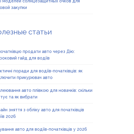
 моделей солнцезащитных очков для
овой закупки
олезные статьи
початківцю продати авто через Дію:
роковий гайд для водіїв
ктичні поради для водіїв-початківців: як
ключити прикурювач авто
леювання авто плівкою для новачків: скільки
тує та як вибрати
айн зняття з обліку авто для початківців
іїв 2026
ування авто для водіїв-початківців у 2026