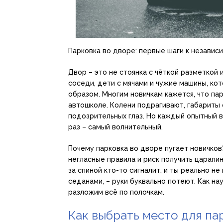
Парковка во дворе: первые шаги к независ
Двор – это не стоянка с чёткой разметкой 
соседи, дети с мячами и чужие машины, к
образом. Многим новичкам кажется, что па
автошколе. Колени подрагивают, габариты 
подозрительных глаз. Но каждый опытный в
раз – самый волнительный.
Почему парковка во дворе пугает новичков?
негласные правила и риск получить царапи
за спиной кто-то сигналит, и ты реально н
седанами, – руки буквально потеют. Как н
разложим всё по полочкам.
Как выбрать место для па