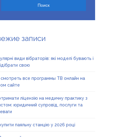
вежие записи
улярні види вібраторів: які моделі бувають і
підібрати свою
 смотреть все программы ТВ онлайн на
ом сайте
отримати ліцензію на медичну практику з
стом: юридичний супровід, послуги та
еваги
купити паяльну станцію у 2026 році