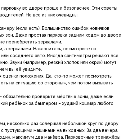
 парковку во дворе проще и безопаснее. Эти советы
одителей. Не все из них очевидны.
камеру (если есть). Большинство ошибок новичков
ых зон. Даже простая парковка задним ходом во дворе
 не пренебрегать зеркалами.
, а зеркалами. Наклонитесь, посмотрите на
 или соседнего авто. Иногда сантиметры решают всё.
о. Звуки (например, резкий хлопок или окрик) могут
чем вы её увидите.
я оценки положения. Да, кто-то может посмотреть
еть на ситуацию со стороны», чем потом вызывать
– обязательно проверьте мёртвые зоны, даже если
нький ребёнок за бампером – худший кошмар любого
м, несколько раз совершал небольшой круг по двору,
 с пустующими машинами на выходных. За два вечера
а один, максимум два манёвра. Парковочные тренажёры