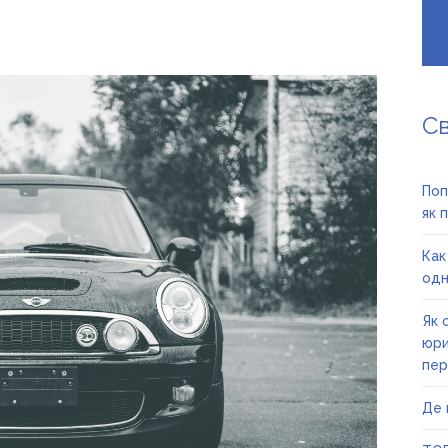
С
Поп
як 
Как
одн
Як 
юри
пер
Де 