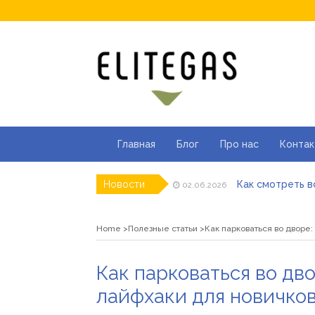
Главная
Блог
Про нас
Контак
Как смотреть в
Новости
02.06.2026
Як отримати ліц
23.05.2026
Де купити паяль
05.04.2026
Home
Полезные статьи
Как парковаться во дворе:
ТОП моделей со
01.04.2026
Альгинатная мас
16.03.2026
Популярні види 
15.06.2026
Как парковаться во дв
лайфхаки для новичко