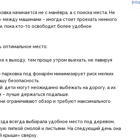
роц
вка начинается не с манёвра, а с поиска места. Не
 между машинами – иногда стоит проехать немного
и, пока кто-то освободит более удобное
ь оптимальное место:
же к выходу, тем проще утром выехать, не лавируя
 парковка под фонарём минимизирует риск мелких
ашу безопасность.
: дети могут неожиданно выбежать на дорогу, а их
м – лучше держаться подальше.
они ограничивают обзор и требуют максимального
езда всегда выбирала удобное место под деревом,
ую липкой смолой и листьями. На следующий день она
й крыши» сверху.