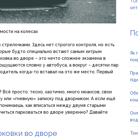
ТОП
опт
П
имости на колесах
и стрелочками. Здесь нет строгого контроля, но есть
оторые будто специально встают самым хитрым
Як 
рковка во дворе – это нечто сложнее экзамена в
пок
ощущаются словно у автобуса, а вокруг – десятки пар
одитель когда-то вставал на это же место. Первый
Пра
під
 Всё просто: тесно, хаотично, много нюансов, свои
Обк
ну или «гневную» записку под дворником. А если ещё
кош
е понимаешь, как вписаться между двумя старыми
аучиться парковаться во дворе уверенно? Давайте
Онл
вод
рковки во дворе
Тон