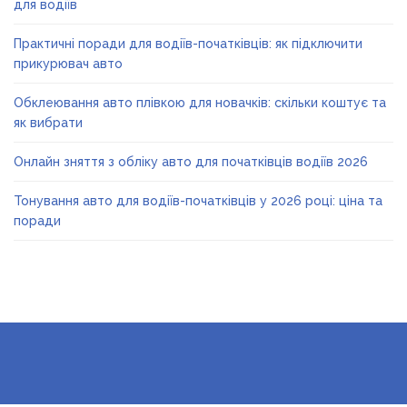
для водіїв
Практичні поради для водіїв-початківців: як підключити
прикурювач авто
Обклеювання авто плівкою для новачків: скільки коштує та
як вибрати
Онлайн зняття з обліку авто для початківців водіїв 2026
Тонування авто для водіїв-початківців у 2026 році: ціна та
поради