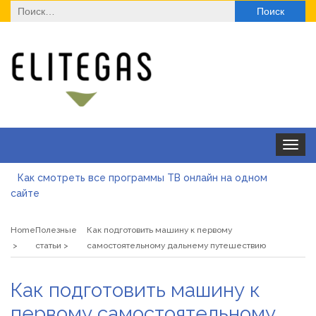
Найти:
Toggle
navigat
Как смотреть все программы ТВ онлайн на одном
сайте
Як отримати ліцензію на медичну практику з юристом:
юридичний супровід, послуги та переваги
Home
Полезные
Как подготовить машину к первому
Де купити паяльну станцію у 2026 році
статьи
самостоятельному дальнему путешествию
ТОП моделей солнцезащитных очков для оптовой
Как подготовить машину к
закупки
Альгинатная маска при акне: помогает или вредит
первому самостоятельному