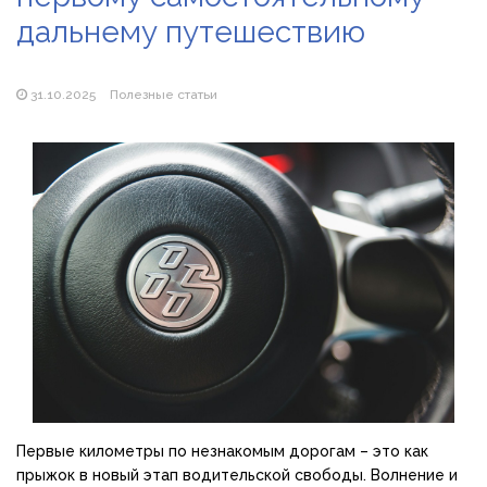
дальнему путешествию
Популярні види вібраторів: які моделі бувають і як
підібрати свою
31.10.2025
Полезные статьи
Первые километры по незнакомым дорогам – это как
прыжок в новый этап водительской свободы. Волнение и