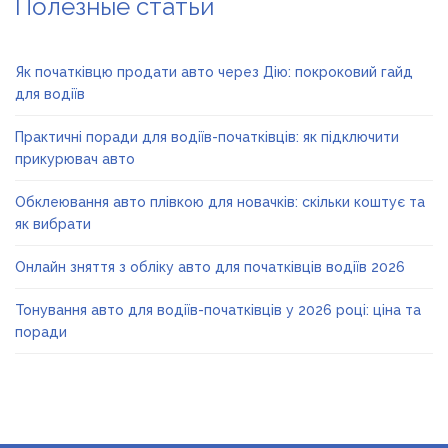
Полезные статьи
Як початківцю продати авто через Дію: покроковий гайд
для водіїв
Практичні поради для водіїв-початківців: як підключити
прикурювач авто
Обклеювання авто плівкою для новачків: скільки коштує та
як вибрати
Онлайн зняття з обліку авто для початківців водіїв 2026
Тонування авто для водіїв-початківців у 2026 році: ціна та
поради