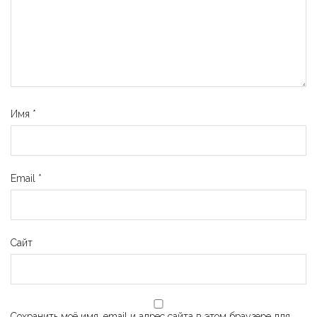
Имя
*
Email
*
Сайт
Сохранить моё имя, email и адрес сайта в этом браузере для