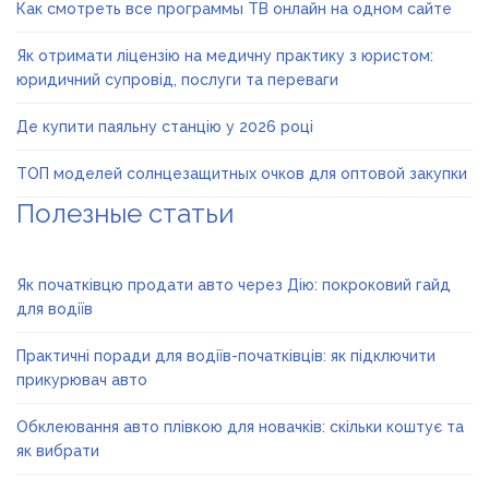
Как смотреть все программы ТВ онлайн на одном сайте
Як отримати ліцензію на медичну практику з юристом:
юридичний супровід, послуги та переваги
Де купити паяльну станцію у 2026 році
ТОП моделей солнцезащитных очков для оптовой закупки
Полезные статьи
Як початківцю продати авто через Дію: покроковий гайд
для водіїв
Практичні поради для водіїв-початківців: як підключити
прикурювач авто
Обклеювання авто плівкою для новачків: скільки коштує та
як вибрати