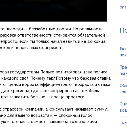
ТОП
опт
П
что впереди — беззаботные дороги. Но реальность
траховка ответственности становится обязательной
епросто, если ты только начал ездить и не до конца
исков и неприятных сюрпризов.
Як 
пок
Пра
ован государством. Только вот итоговая цена полиса
під
 каждого своя. Почему так? Потому что базовая ставка
ется целый ворох коэффициентов: от возраста и стажа
Обк
и даже региона, где зарегистрирован автомобиль.
кош
 вот заплатить больше — проще простого.
Онл
 страховой компании, а консультант называет сумму,
вод
но для вашего возраста», — спокойный голос
тую итоговая стоимость завышена техническими
Тон