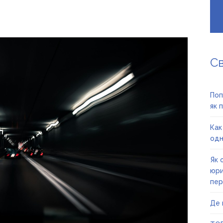
С
Поп
як 
Как
одн
Як 
юри
пер
Де 