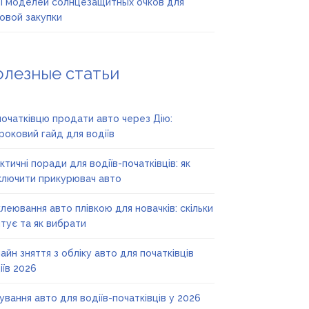
 моделей солнцезащитных очков для
овой закупки
олезные статьи
початківцю продати авто через Дію:
роковий гайд для водіїв
ктичні поради для водіїв-початківців: як
ключити прикурювач авто
леювання авто плівкою для новачків: скільки
тує та як вибрати
айн зняття з обліку авто для початківців
іїв 2026
ування авто для водіїв-початківців у 2026