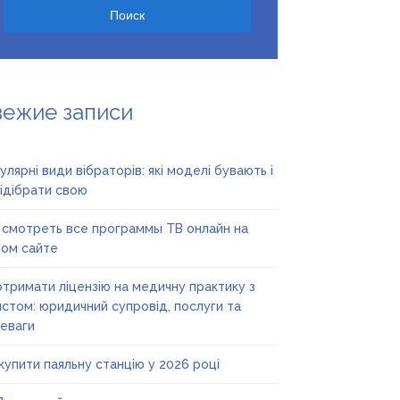
вежие записи
улярні види вібраторів: які моделі бувають і
підібрати свою
 смотреть все программы ТВ онлайн на
ом сайте
отримати ліцензію на медичну практику з
стом: юридичний супровід, послуги та
еваги
купити паяльну станцію у 2026 році