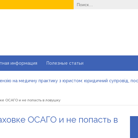
Найти:
тная информация
Полезные статьи
ензію на медичну практику з юристом: юридичний супровід, по
ну станцію у 2026 році
лнцезащитных очков для оптовой закупки
вке ОСАГО и не попасть в ловушку
ка при акне: помогает или вредит
вібраторів: які моделі бувають і як підібрати свою
се программы ТВ онлайн на одном сайте
аховке ОСАГО и не попасть в