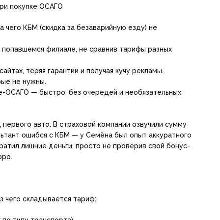
при покупке ОСАГО
а чего КБМ (скидка за безаварийную езду) не
 попавшемся филиале, не сравнив тарифы разных
сайтах, теряя гарантии и получая кучу рекламы.
рые не нужны.
 е-ОСАГО — быстро, без очередей и необязательных
ц первого авто. В страховой компании озвучили сумму
льтант ошибся с КБМ — у Семёна был опыт аккуратного
тратил лишние деньги, просто не проверив свой бонус-
юро.
з чего складывается тариф:
х по типу транспорта)