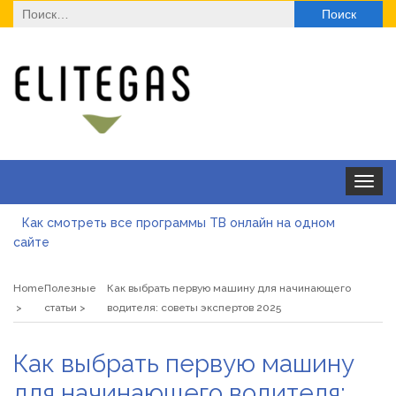
Найти:
Toggle
navigat
Как смотреть все программы ТВ онлайн на одном
сайте
Як отримати ліцензію на медичну практику з юристом:
юридичний супровід, послуги та переваги
Home
Полезные
Как выбрать первую машину для начинающего
Де купити паяльну станцію у 2026 році
статьи
водителя: советы экспертов 2025
ТОП моделей солнцезащитных очков для оптовой
Как выбрать первую машину
закупки
Альгинатная маска при акне: помогает или вредит
для начинающего водителя: