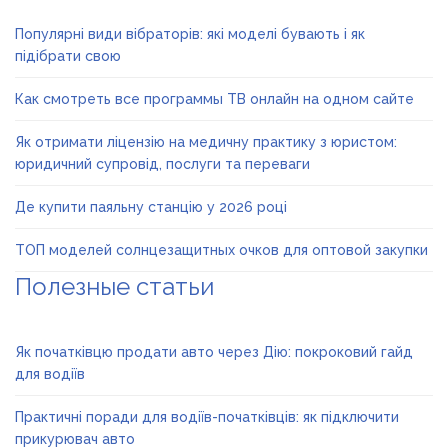
Популярні види вібраторів: які моделі бувають і як
підібрати свою
Как смотреть все программы ТВ онлайн на одном сайте
Як отримати ліцензію на медичну практику з юристом:
юридичний супровід, послуги та переваги
Де купити паяльну станцію у 2026 році
ТОП моделей солнцезащитных очков для оптовой закупки
Полезные статьи
Як початківцю продати авто через Дію: покроковий гайд
для водіїв
Практичні поради для водіїв-початківців: як підключити
прикурювач авто