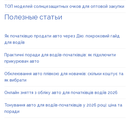
ТОП моделей солнцезащитных очков для оптовой закупки
Полезные статьи
Як початківцю продати авто через Дію: покроковий гайд
для водіїв
Практичні поради для водіїв-початківців: як підключити
прикурювач авто
Обклеювання авто плівкою для новачків: скільки коштує та
як вибрати
Онлайн зняття з обліку авто для початківців водіїв 2026
Тонування авто для водіїв-початківців у 2026 році: ціна та
поради