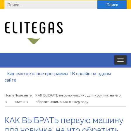
Найти:
Toggle
navigat
Как смотреть все программы ТВ онлайн на одном
сайте
Як отримати ліцензію на медичну практику з юристом:
юридичний супровід, послуги та переваги
Home
Полезные
КАК ВЫБРАТЬ первую машину для новичка: на что
Де купити паяльну станцію у 2026 році
статьи
обратить внимание в 2025 году
ТОП моделей солнцезащитных очков для оптовой
КАК ВЫБРАТЬ первую машину
закупки
Альгинатная маска при акне: помогает или вредит
для новичка: на что обратить