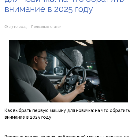
внимание в 2025 году
Популярні види вібраторів: які моделі бувають і як
підібрати свою
23.10.2025
Полезные статьи
Как выбрать первую машину для новичка: на что обратить
внимание в 2025 году