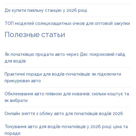
Де купити паяльну станцію у 2026 році
ТОП моделей солнцезащитных очков для оптовой закупки
Полезные статьи
Як початківцю продати авто через Дію: покроковий гайд
для водіїв
Практичні поради для водіїв-початківців: як підключити
прикурювач авто
Обклеювання авто плівкою для новачків: скільки коштує та
як вибрати
Онлайн зняття з обліку авто для початківців водіїв 2026
Тонування авто для водіїв-початківців у 2026 році: ціна та
поради