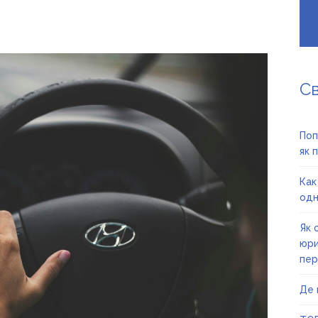
С
Поп
як 
Как
одн
Як 
юри
пер
Де 