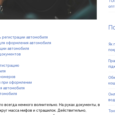
ТОП
опт
П
ь регистрации автомобиля
для оформления автомобиля
Як 
ации автомобиля
пок
 документов
Пра
егистрацию
під
иля
 номеров
Обк
и при оформлении
кош
я автомобиля
втомобиля
Онл
вод
о всегда немного волнительно. На руках документы, в
округ масса мифов и страшилок. Действительно,
Тон