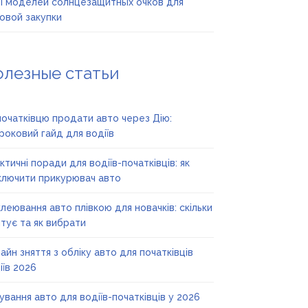
 моделей солнцезащитных очков для
овой закупки
олезные статьи
початківцю продати авто через Дію:
роковий гайд для водіїв
ктичні поради для водіїв-початківців: як
ключити прикурювач авто
леювання авто плівкою для новачків: скільки
тує та як вибрати
айн зняття з обліку авто для початківців
іїв 2026
ування авто для водіїв-початківців у 2026