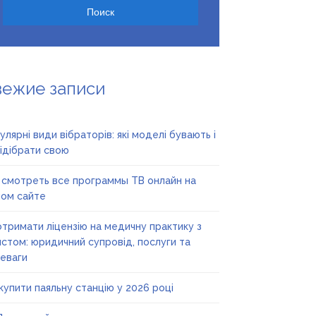
вежие записи
улярні види вібраторів: які моделі бувають і
підібрати свою
 смотреть все программы ТВ онлайн на
ом сайте
отримати ліцензію на медичну практику з
стом: юридичний супровід, послуги та
еваги
купити паяльну станцію у 2026 році