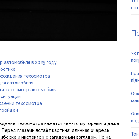
ТОП
опт
П
Як 
пок
р автомобиля в 2025 году
ностике
Пра
охождения техосмотра
під
для автомобиля
йти техосмотр автомобиля
Обк
 ситуации
кош
ождении техосмотра
 пройден
Онл
вод
ождение техосмотра кажется чем-то муторным и даже
 Перед глазами встаёт картина: длинная очередь,
Тон
иборке и инспектор с загадочным взглядом. Но на