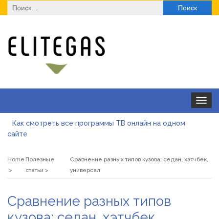
Найти:
Toggle
navigat
Как смотреть все программы ТВ онлайн на одном
сайте
Як отримати ліцензію на медичну практику з юристом:
юридичний супровід, послуги та переваги
Home
Полезные
Сравнение разных типов кузова: седан, хэтчбек,
Де купити паяльну станцію у 2026 році
статьи
универсал
ТОП моделей солнцезащитных очков для оптовой
Сравнение разных типов
закупки
Альгинатная маска при акне: помогает или вредит
кузова: седан, хэтчбек,