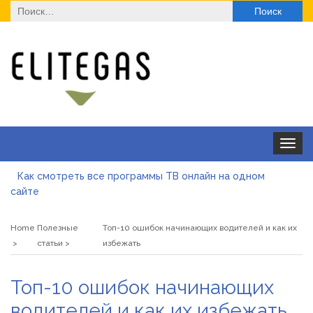
Найти:
Toggle
navigat
Как смотреть все программы ТВ онлайн на одном
сайте
Як отримати ліцензію на медичну практику з юристом:
юридичний супровід, послуги та переваги
Home
Полезные
Топ-10 ошибок начинающих водителей и как их
Де купити паяльну станцію у 2026 році
статьи
избежать
ТОП моделей солнцезащитных очков для оптовой
Топ-10 ошибок начинающих
закупки
Альгинатная маска при акне: помогает или вредит
водителей и как их избежать