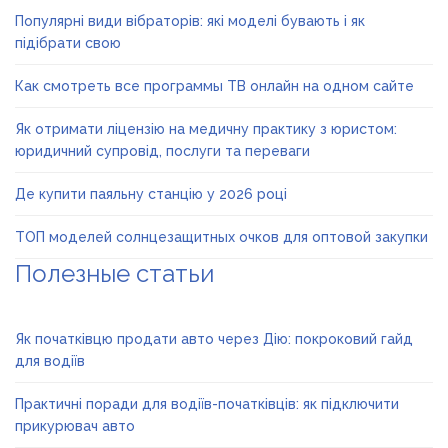
Популярні види вібраторів: які моделі бувають і як
підібрати свою
Как смотреть все программы ТВ онлайн на одном сайте
Як отримати ліцензію на медичну практику з юристом:
юридичний супровід, послуги та переваги
Де купити паяльну станцію у 2026 році
ТОП моделей солнцезащитных очков для оптовой закупки
Полезные статьи
Як початківцю продати авто через Дію: покроковий гайд
для водіїв
Практичні поради для водіїв-початківців: як підключити
прикурювач авто