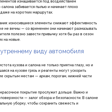
элементов изнашивается под воздействием
салона забивается пылью и начинает плохо
 даже на коротких маршрутах.
ания: износившиеся элементы снижают эффективность
е не вечны — со временем они начинают размазывать
ителя полезно завести привычку хотя бы раз в сезон
х на новые.
нутреннему виду автомобиля
стота кузова и салона не только приятна глазу, но и
шаяся на кузове грязь и реагенты могут ускорить
ие скрытым местам — аркам, порогам, нижней части
кокрасочное покрытие прослужит дольше. Важно и
 поверхности — залог обзора и безопасности. В салоне
альную уборку, чтобы сохранить свежесть и