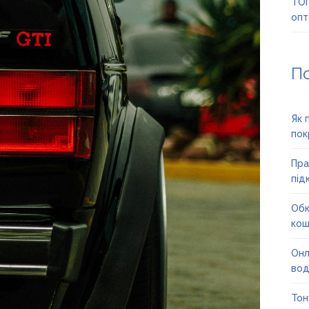
ТОП
опт
П
Як 
пок
Пра
під
Обк
кош
Онл
вод
Тон