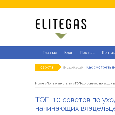
Главная
Блог
Про нас
Контак
Как смотреть в
Новости
02.06.2026
Як отримати ліц
23.05.2026
Де купити паяль
05.04.2026
Home
Полезные статьи
ТОП-10 советов по уходу 
ТОП моделей со
01.04.2026
Альгинатная мас
16.03.2026
Популярні види 
15.06.2026
ТОП-10 советов по ухо
начинающих владельц