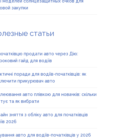
 моделей солнцезащитных очков для
овой закупки
олезные статьи
початківцю продати авто через Дію:
роковий гайд для водіїв
ктичні поради для водіїв-початківців: як
ключити прикурювач авто
леювання авто плівкою для новачків: скільки
тує та як вибрати
айн зняття з обліку авто для початківців
іїв 2026
ування авто для водіїв-початківців у 2026