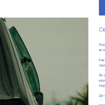
С
Поп
як 
Как
одн
Як 
юри
пер
Де 