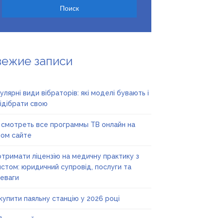
вежие записи
улярні види вібраторів: які моделі бувають і
підібрати свою
 смотреть все программы ТВ онлайн на
ом сайте
отримати ліцензію на медичну практику з
стом: юридичний супровід, послуги та
еваги
купити паяльну станцію у 2026 році