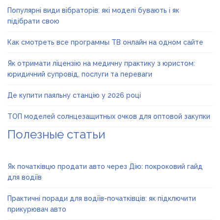
Популярні види вібраторів: які моделі бувають і як
підібрати свою
Как смотреть все программы ТВ онлайн на одном сайте
Як отримати ліцензію на медичну практику з юристом:
юридичний супровід, послуги та переваги
Де купити паяльну станцію у 2026 році
ТОП моделей солнцезащитных очков для оптовой закупки
Полезные статьи
Як початківцю продати авто через Дію: покроковий гайд
для водіїв
Практичні поради для водіїв-початківців: як підключити
прикурювач авто