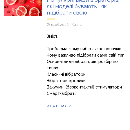
які моделі бувають і як
Популярні види вібраторів: які моделі бувають і як
підібрати свою
підібрати свою
15.06.2026
Статьи
Зміст:
Проблема: чому вибір лякає новачків
Чому важливо підібрати саме свій тип
Основні види вібраторів: розбір по
типах
Класичні вібратори
Вібратори-кролики
Вакуумні (безконтактні) стимулятори
Смарт-вібрат…
READ MORE