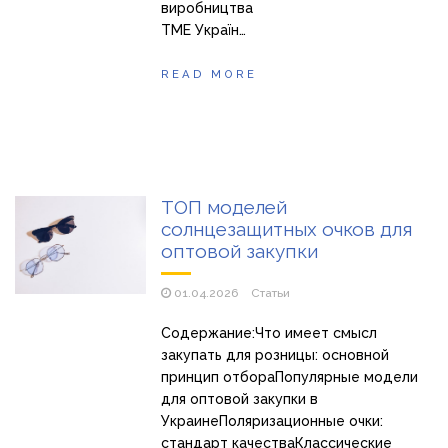
виробництва
TME Україн…
READ MORE
ТОП моделей
солнцезащитных очков для
оптовой закупки
01.04.2026
Статьи
Содержание:Что имеет смысл
закупать для розницы: основной
принцип отбораПопулярные модели
для оптовой закупки в
УкраинеПоляризационные очки:
стандарт качестваКлассические