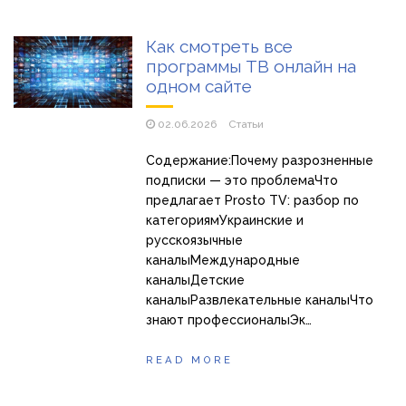
Как смотреть все
программы ТВ онлайн на
одном сайте
02.06.2026
Статьи
Содержание:Почему разрозненные
подписки — это проблемаЧто
предлагает Prosto TV: разбор по
категориямУкраинские и
русскоязычные
каналыМеждународные
каналыДетские
каналыРазвлекательные каналыЧто
знают профессионалыЭк…
READ MORE