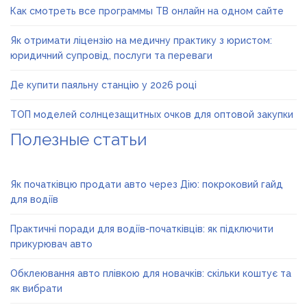
Как смотреть все программы ТВ онлайн на одном сайте
Як отримати ліцензію на медичну практику з юристом:
юридичний супровід, послуги та переваги
Де купити паяльну станцію у 2026 році
ТОП моделей солнцезащитных очков для оптовой закупки
Полезные статьи
Як початківцю продати авто через Дію: покроковий гайд
для водіїв
Практичні поради для водіїв-початківців: як підключити
прикурювач авто
Обклеювання авто плівкою для новачків: скільки коштує та
як вибрати